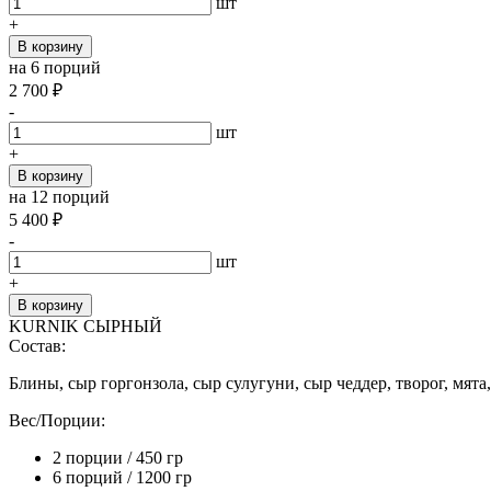
шт
+
В корзину
на 6 порций
2 700
₽
-
шт
+
В корзину
на 12 порций
5 400
₽
-
шт
+
В корзину
KURNIK СЫРНЫЙ
Состав:
Блины, сыр горгонзола, сыр сулугуни, сыр чеддер, творог, мят
Вес/Порции:
2 порции / 450 гр
6 порций / 1200 гр