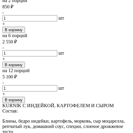
на 2 порции
850
₽
-
шт
+
В корзину
на 6 порций
2 550
₽
-
шт
+
В корзину
на 12 порций
5 100
₽
-
шт
+
В корзину
KURNIK С ИНДЕЙКОЙ, КАРТОФЕЛЕМ И СЫРОМ
Состав:
Блины, бедро индейки, картофель, морковь, сыр моцарелла,
репчатый лук, домашний соус, специи, слоеное дрожжевое
тесто