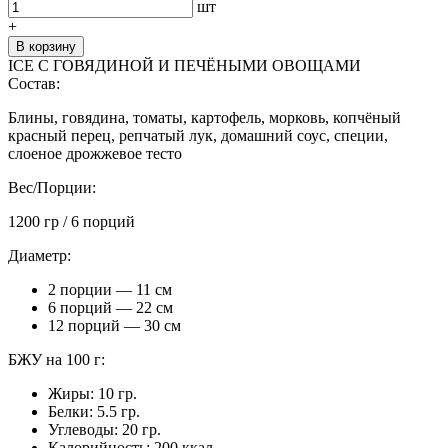
составляла
2
шт
2
040 ₽.
+
400 ₽.
В корзину
ICE С ГОВЯДИНОЙ И ПЕЧЁНЫМИ ОВОЩАМИ
Состав:
Блины, говядина, томаты, картофель, морковь, копчёный
красный перец, репчатый лук, домашний соус, специи,
слоеное дрожжевое тесто
Вес/Порции:
1200 гр / 6 порций
Диаметр:
2 порции — 11 см
6 порций — 22 см
12 порций — 30 см
БЖУ на 100 г:
Жиры: 10 гр.
Белки: 5.5 гр.
Углеводы: 20 гр.
Калорийность: 200 ккал