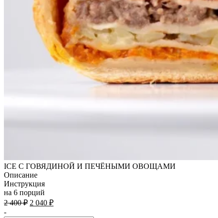
ICE С ГОВЯДИНОЙ И ПЕЧЁНЫМИ ОВОЩАМИ
Описание
Инструкция
на 6 порций
Первоначальная
Текущая
2 400
₽
2 040
₽
цена
цена:
-