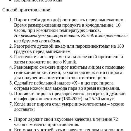
Способ приготовления:
Пирог необходимо дефростировать перед выпеканием.
Время размораживания продукта в холодильнике: 10
часов, при комнатной температуре: 5часов.
Не рекомендуем размораживать Kurnik в микроволновке
или другими способами.
Разогрейте духовой шкаф или пароконвектомат на 180
градусов перед выпеканием.
Расстелите лист пергамента на железный противень и
затем положите на него Kurnik.
Равномерно смажьте пирог взбитым яйцом с помощью
силиконовой кисточки, захватывая верх и низ пирога
для получения аппетитного золотистого цвета.
Сделайте небольшой надрез «Х» в центре пирога
острым ножом для выхода пара во время выпекания.
Поставьте пирог в предварительно разогретый духовой
шкаф/пароконвектомат (180-200с) на 25-30 минут.
Когда цвет пирога стал умеренно-золотистым – можно
доставать!
Пирог держит свои вкусовые качества в течение 72
часов с момента приготовления.
Его можно употреблять в горячем, теплом и холодном