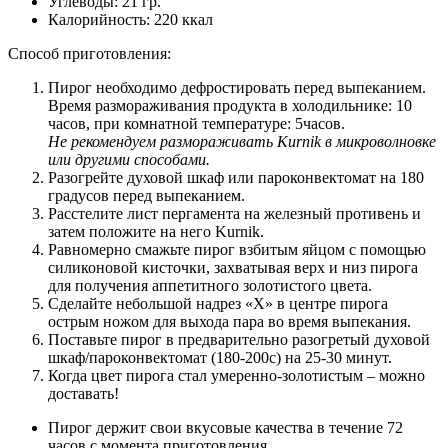
Углеводы: 21 гр.
Калорийность: 220 ккал
Способ приготовления:
Пирог необходимо дефростировать перед выпеканием.
Время размораживания продукта в холодильнике: 10
часов, при комнатной температуре: 5часов.
Не рекомендуем размораживать Kurnik в микроволновке
или другими способами.
Разогрейте духовой шкаф или пароконвектомат на 180
градусов перед выпеканием.
Расстелите лист пергамента на железный противень и
затем положите на него Kurnik.
Равномерно смажьте пирог взбитым яйцом с помощью
силиконовой кисточки, захватывая верх и низ пирога
для получения аппетитного золотистого цвета.
Сделайте небольшой надрез «Х» в центре пирога
острым ножом для выхода пара во время выпекания.
Поставьте пирог в предварительно разогретый духовой
шкаф/пароконвектомат (180-200с) на 25-30 минут.
Когда цвет пирога стал умеренно-золотистым – можно
доставать!
Пирог держит свои вкусовые качества в течение 72
часов с момента приготовления.