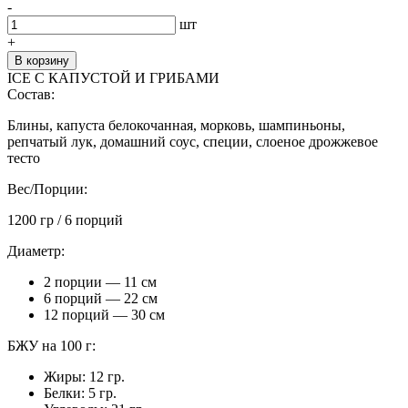
цена
цена:
-
составляла
1
шт
2
900 ₽.
+
250 ₽.
В корзину
ICE С КАПУСТОЙ И ГРИБАМИ
Состав:
Блины, капуста белокочанная, морковь, шампиньоны,
репчатый лук, домашний соус, специи, слоеное дрожжевое
тесто
Вес/Порции:
1200 гр / 6 порций
Диаметр:
2 порции — 11 см
6 порций — 22 см
12 порций — 30 см
БЖУ на 100 г:
Жиры: 12 гр.
Белки: 5 гр.