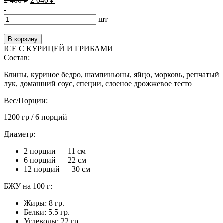
2 400
₽
2 040
₽
цена
цена:
-
составляла
2
шт
2
040 ₽.
+
400 ₽.
В корзину
ICE С КУРИЦЕЙ И ГРИБАМИ
Состав:
Блины, куриное бедро, шампиньоны, яйцо, морковь, репчатый
лук, домашний соус, специи, слоеное дрожжевое тесто
Вес/Порции:
1200 гр / 6 порций
Диаметр:
2 порции — 11 см
6 порций — 22 см
12 порций — 30 см
БЖУ на 100 г:
Жиры: 8 гр.
Белки: 5.5 гр.
Углеводы: 22 гр.