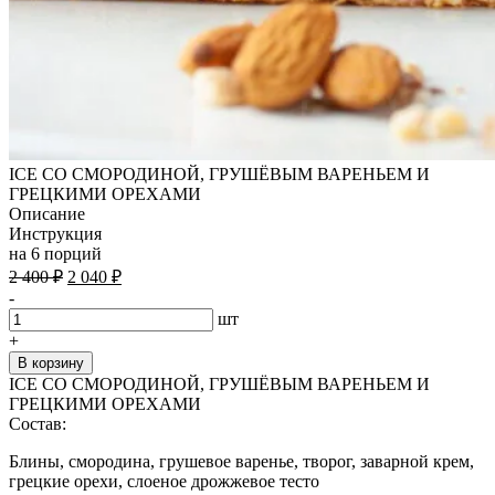
ICE СО СМОРОДИНОЙ, ГРУШЁВЫМ ВАРЕНЬЕМ И
ГРЕЦКИМИ ОРЕХАМИ
Описание
Инструкция
на 6 порций
Первоначальная
Текущая
2 400
₽
2 040
₽
цена
цена:
-
составляла
2
шт
2
040 ₽.
+
400 ₽.
В корзину
ICE СО СМОРОДИНОЙ, ГРУШЁВЫМ ВАРЕНЬЕМ И
ГРЕЦКИМИ ОРЕХАМИ
Состав:
Блины, смородина, грушевое варенье, творог, заварной крем,
грецкие орехи, слоеное дрожжевое тесто