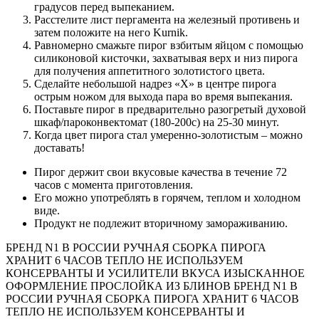
градусов перед выпеканием.
Расстелите лист пергамента на железный противень и
затем положите на него Kurnik.
Равномерно смажьте пирог взбитым яйцом с помощью
силиконовой кисточки, захватывая верх и низ пирога
для получения аппетитного золотистого цвета.
Сделайте небольшой надрез «Х» в центре пирога
острым ножом для выхода пара во время выпекания.
Поставьте пирог в предварительно разогретый духовой
шкаф/пароконвектомат (180-200с) на 25-30 минут.
Когда цвет пирога стал умеренно-золотистым – можно
доставать!
Пирог держит свои вкусовые качества в течение 72
часов с момента приготовления.
Его можно употреблять в горячем, теплом и холодном
виде.
Продукт не подлежит вторичному замораживанию.
БРЕНД N1 В РОССИИ
РУЧНАЯ СБОРКА ПИРОГА
ХРАНИТ 6 ЧАСОВ ТЕПЛО
НЕ ИСПОЛЬЗУЕМ
КОНСЕРВАНТЫ И УСИЛИТЕЛИ ВКУСА
ИЗЫСКАННОЕ
ОФОРМЛЕНИЕ
ПРОСЛОЙКА ИЗ БЛИНОВ
БРЕНД N1 В
РОССИИ
РУЧНАЯ СБОРКА ПИРОГА
ХРАНИТ 6 ЧАСОВ
ТЕПЛО
НЕ ИСПОЛЬЗУЕМ КОНСЕРВАНТЫ И