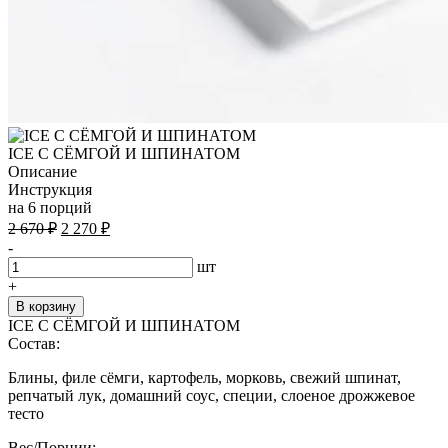
ICE С СЁМГОЙ И ШПИНАТОМ
Описание
Инструкция
на 6 порций
Первоначальная
Текущая
2 670
₽
2 270
₽
цена
цена:
-
составляла
2
шт
2
270 ₽.
+
670 ₽.
В корзину
ICE С СЁМГОЙ И ШПИНАТОМ
Состав:
Блины, филе сёмги, картофель, морковь, свежий шпинат,
репчатый лук, домашний соус, специи, слоеное дрожжевое
тесто
Вес/Порции: