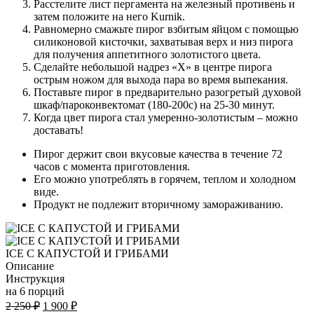
Расстелите лист пергамента на железный противень и
затем положите на него Kurnik.
Равномерно смажьте пирог взбитым яйцом с помощью
силиконовой кисточки, захватывая верх и низ пирога
для получения аппетитного золотистого цвета.
Сделайте небольшой надрез «Х» в центре пирога
острым ножом для выхода пара во время выпекания.
Поставьте пирог в предварительно разогретый духовой
шкаф/пароконвектомат (180-200с) на 25-30 минут.
Когда цвет пирога стал умеренно-золотистым – можно
доставать!
Пирог держит свои вкусовые качества в течение 72
часов с момента приготовления.
Его можно употреблять в горячем, теплом и холодном
виде.
Продукт не подлежит вторичному замораживанию.
ICE С КАПУСТОЙ И ГРИБАМИ
Описание
Инструкция
на 6 порций
Первоначальная
Текущая
2 250
₽
1 900
₽