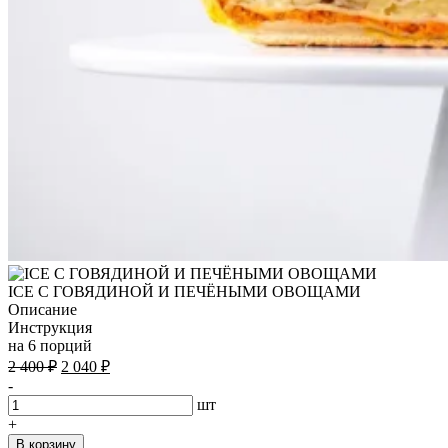
ICE С ГОВЯДИНОЙ И ПЕЧЁНЫМИ ОВОЩАМИ
Описание
Инструкция
на 6 порций
Первоначальная
Текущая
2 400
₽
2 040
₽
цена
цена:
-
составляла
2
шт
2
040 ₽.
+
400 ₽.
В корзину