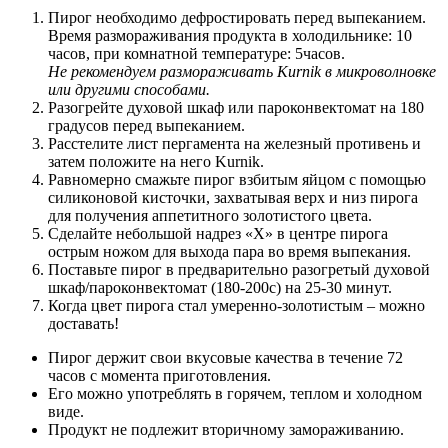
Пирог необходимо дефростировать перед выпеканием.
Время размораживания продукта в холодильнике: 10
часов, при комнатной температуре: 5часов.
Не рекомендуем размораживать Kurnik в микроволновке
или другими способами.
Разогрейте духовой шкаф или пароконвектомат на 180
градусов перед выпеканием.
Расстелите лист пергамента на железный противень и
затем положите на него Kurnik.
Равномерно смажьте пирог взбитым яйцом с помощью
силиконовой кисточки, захватывая верх и низ пирога
для получения аппетитного золотистого цвета.
Сделайте небольшой надрез «Х» в центре пирога
острым ножом для выхода пара во время выпекания.
Поставьте пирог в предварительно разогретый духовой
шкаф/пароконвектомат (180-200с) на 25-30 минут.
Когда цвет пирога стал умеренно-золотистым – можно
доставать!
Пирог держит свои вкусовые качества в течение 72
часов с момента приготовления.
Его можно употреблять в горячем, теплом и холодном
виде.
Продукт не подлежит вторичному замораживанию.