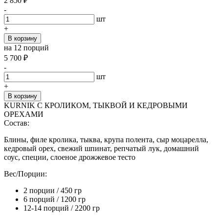
2 850
₽
-
шт
+
В корзину
на 12 порций
5 700
₽
-
шт
+
В корзину
KURNIK С КРОЛИКОМ, ТЫКВОЙ И КЕДРОВЫМИ
ОРЕХАМИ
Состав:
Блины, филе кролика, тыква, крупа полента, сыр моцарелла,
кедровый орех, свежий шпинат, репчатый лук, домашний
соус, специи, слоеное дрожжевое тесто
Вес/Порции:
2 порции / 450 гр
6 порций / 1200 гр
12-14 порций / 2200 гр