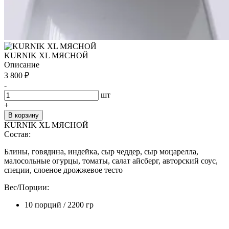
KURNIK XL МЯСНОЙ
Описание
3 800
₽
-
шт
+
В корзину
KURNIK XL МЯСНОЙ
Состав:
Блины, говядина, индейка, сыр чеддер, сыр моцарелла,
малосольные огурцы, томаты, салат айсберг, авторский соус,
специи, слоеное дрожжевое тесто
Вес/Порции:
10 порций / 2200 гр