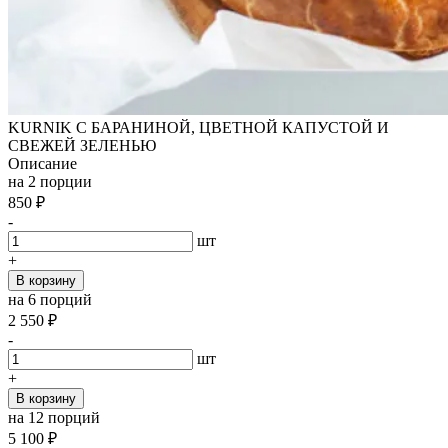
KURNIK С БАРАНИНОЙ, ЦВЕТНОЙ КАПУСТОЙ И
СВЕЖЕЙ ЗЕЛЕНЬЮ
Описание
на 2 порции
850
₽
-
шт
+
В корзину
на 6 порций
2 550
₽
-
шт
+
В корзину
на 12 порций
5 100
₽