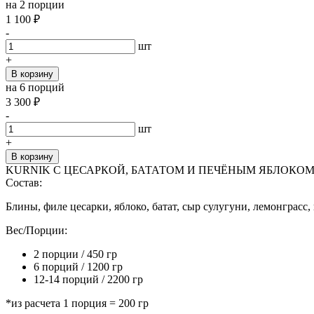
на 2 порции
1 100
₽
-
шт
+
В корзину
на 6 порций
3 300
₽
-
шт
+
В корзину
KURNIK С ЦЕСАРКОЙ, БАТАТОМ И ПЕЧЁНЫМ ЯБЛОКО
Состав:
Блины, филе цесарки, яблоко, батат, сыр сулугуни, лемонграсс
Вес/Порции:
2 порции / 450 гр
6 порций / 1200 гр
12-14 порций / 2200 гр
*из расчета 1 порция = 200 гр