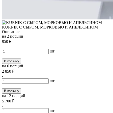
KURNIK С СЫРОМ, МОРКОВЬЮ И АПЕЛЬСИНОМ
Описание
на 2 порции
950
₽
-
шт
+
В корзину
на 6 порций
2 850
₽
-
шт
+
В корзину
на 12 порций
5 700
₽
-
шт