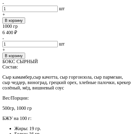
-
шт
+
В корзину
1000 гр
6 400
₽
-
шт
+
В корзину
БОКС СЫРНЫЙ
Состав:
Сыр камамбер,сыр качотта, сыр горгонзола, сыр пармезан,
сыр чеддер, виноград, грецкий орех, хлебные палочки, крекер
солёный, мёд, вишневый соус
Вес/Порции:
500гр, 1000 гр
БЖУ на 100 г:
Жиры: 19 гр.
Белки: 16 гр.