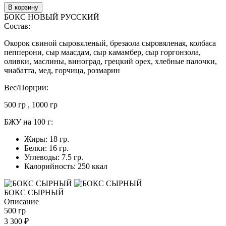
В корзину
БОКС НОВЫЙ РУССКИЙ
Состав:
Окорок свиной сыровяленый, брезаола сыровяленая, колбаса
пепперони, сыр маасдам, сыр камамбер, сыр горгонзола,
оливки, маслины, виноград, грецкий орех, хлебные палочки,
чиабатта, мед, горчица, розмарин
Вес/Порции:
500 гр , 1000 гр
БЖУ на 100 г:
Жиры: 18 гр.
Белки: 16 гр.
Углеводы: 7.5 гр.
Калорийность: 250 ккал
БОКС СЫРНЫЙ
Описание
500 гр
3 300
₽