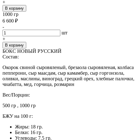
+
В корзину
1000 гр
6 600
₽
-
шт
+
В корзину
БОКС НОВЫЙ РУССКИЙ
Состав:
Окорок свиной сыровяленый, брезаола сыровяленая, колбаса
пепперони, сыр маасдам, сыр камамбер, сыр горгонзола,
оливки, маслины, виноград, грецкий орех, хлебные палочки,
чиабатта, мед, горчица, розмарин
Вес/Порции:
500 гр , 1000 гр
БЖУ на 100 г:
Жиры: 18 гр.
Белки: 16 гр.
Углеводы: 7.5 гр.