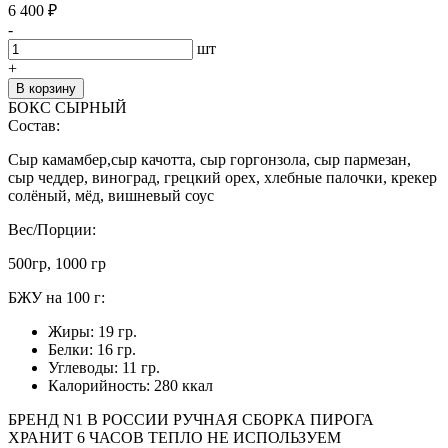
6 400
₽
-
шт
+
В корзину
БОКС СЫРНЫЙ
Состав:
Сыр камамбер,сыр качотта, сыр горгонзола, сыр пармезан,
сыр чеддер, виноград, грецкий орех, хлебные палочки, крекер
солёный, мёд, вишневый соус
Вес/Порции:
500гр, 1000 гр
БЖУ на 100 г:
Жиры: 19 гр.
Белки: 16 гр.
Углеводы: 11 гр.
Калорийность: 280 ккал
БРЕНД N1 В РОССИИ
РУЧНАЯ СБОРКА ПИРОГА
ХРАНИТ 6 ЧАСОВ ТЕПЛО
НЕ ИСПОЛЬЗУЕМ