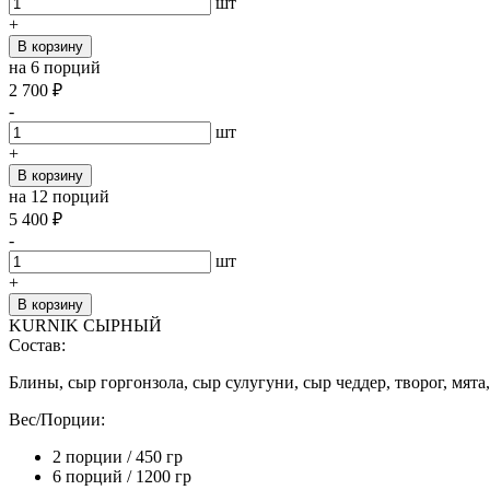
шт
+
В корзину
на 6 порций
2 700
₽
-
шт
+
В корзину
на 12 порций
5 400
₽
-
шт
+
В корзину
KURNIK СЫРНЫЙ
Состав:
Блины, сыр горгонзола, сыр сулугуни, сыр чеддер, творог, мят
Вес/Порции:
2 порции / 450 гр
6 порций / 1200 гр