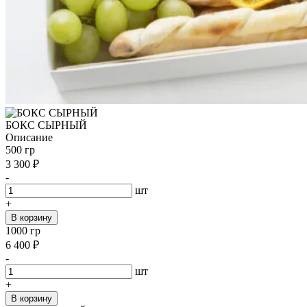
БОКС СЫРНЫЙ
Описание
500 гр
3 300
₽
-
шт
+
В корзину
1000 гр
6 400
₽
-
шт
+
В корзину