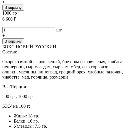
+
В корзину
1000 гр
6 600
₽
-
шт
+
В корзину
БОКС НОВЫЙ РУССКИЙ
Состав:
Окорок свиной сыровяленый, брезаола сыровяленая, колбаса
пепперони, сыр маасдам, сыр камамбер, сыр горгонзола,
оливки, маслины, виноград, грецкий орех, хлебные палочки,
чиабатта, мед, горчица, розмарин
Вес/Порции:
500 гр , 1000 гр
БЖУ на 100 г:
Жиры: 18 гр.
Белки: 16 гр.
Углеводы: 7.5 гр.