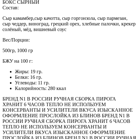
БОКС СЫРНЫЙ
Состав:
Сыр камамбер,сыр качотта, сыр горгонзола, сыр пармезан,
сыр чеддер, виноград, грецкий орех, хлебные палочки, крекер
солёный, мёд, вишневый соус
Вес/Порции:
500гр, 1000 гр
БЖУ на 100 г:
Жиры: 19 гр.
Белки: 16 гр.
Углеводы: 11 гр.
Калорийность: 280 ккал
БРЕНД N1 В РОССИИ
РУЧНАЯ СБОРКА ПИРОГА
ХРАНИТ 6 ЧАСОВ ТЕПЛО
НЕ ИСПОЛЬЗУЕМ
КОНСЕРВАНТЫ И УСИЛИТЕЛИ ВКУСА
ИЗЫСКАННОЕ
ОФОРМЛЕНИЕ
ПРОСЛОЙКА ИЗ БЛИНОВ
БРЕНД N1 В
РОССИИ
РУЧНАЯ СБОРКА ПИРОГА
ХРАНИТ 6 ЧАСОВ
ТЕПЛО
НЕ ИСПОЛЬЗУЕМ КОНСЕРВАНТЫ И
УСИЛИТЕЛИ ВКУСА
ИЗЫСКАННОЕ ОФОРМЛЕНИЕ
ПРОСЛОЙКА ИЗ БЛИНОВ
БРЕНД N1 В РОССИИ
РУЧНАЯ